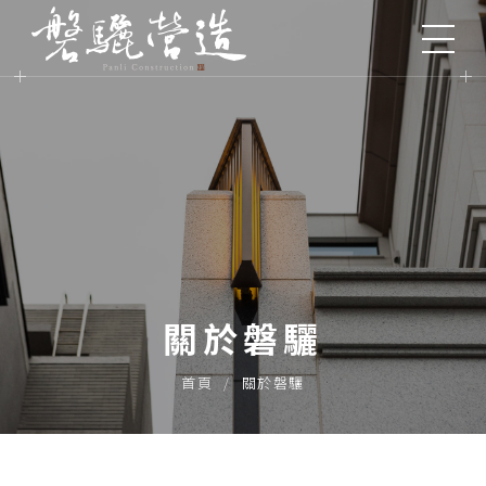
關於磐驪
首頁
關於磐驪